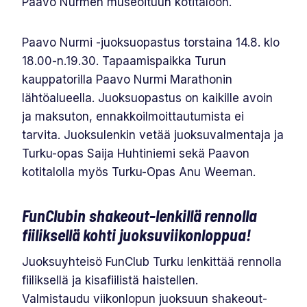
Paavo Nurmen museoituun kotitaloon.
Paavo Nurmi -juoksuopastus torstaina 14.8. klo
18.00-n.19.30. Tapaamispaikka Turun
kauppatorilla Paavo Nurmi Marathonin
lähtöalueella. Juoksuopastus on kaikille avoin
ja maksuton, ennakkoilmoittautumista ei
tarvita. Juoksulenkin vetää juoksuvalmentaja ja
Turku-opas Saija Huhtiniemi sekä Paavon
kotitalolla myös Turku-Opas Anu Weeman.
FunClubin shakeout
-lenkillä rennolla
fiiliksellä kohti juoksuviikonloppua!
Juoksuyhteisö FunClub Turku lenkittää rennolla
fiiliksellä ja kisafiilistä haistellen.
Valmistaudu viikonlopun juoksuun shakeout-