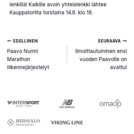
lenkillä! Kaikille avoin yhteislenkki lähtee
Kauppatorilta torstaina 14.8. klo 18.
Artikkelien
EDELLINEN
SEURAAVA
selaus
Paavo Nurmi
Ilmoittautuminen ensi
Marathon
vuoden Paavolle on
liikennejärjestelyt
avattu!