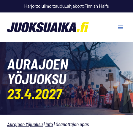
Siirry
Harjoittelu
Ilmoittaudu
Lahjakortti
Finnish Halfs
sisältöön
AURAJOEN
YÖJUOKSU
23.4.2027
Aurajoen Yöjuoksu
|
Info
|
Osanottajan opas