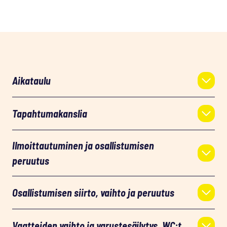
Aikataulu
Tapahtumakanslia
Ilmoittautuminen ja osallistumisen
peruutus
Osallistumisen siirto, vaihto ja peruutus
Vaatteiden vaihto ja varustesäilytys, WC:t