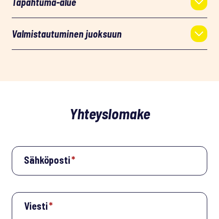
Tapahtuma-alue
Valmistautuminen juoksuun
Yhteyslomake
Sähköposti
*
Viesti
*