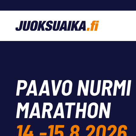
Siirry
sisältöön
PAAVO NURMI
MARATHON
14.-15.8.2026