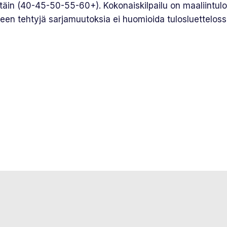
täin (40-45-50-55-60+). Kokonaiskilpailu on maaliintuloj
lkeen tehtyjä sarjamuutoksia ei huomioida tulosluettelossa