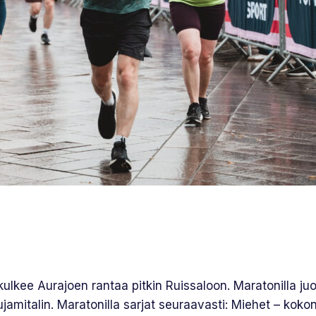
kulkee Aurajoen rantaa pitkin Ruissaloon. Maratonilla ju
tujamitalin. Maratonilla sarjat seuraavasti: Miehet – ko