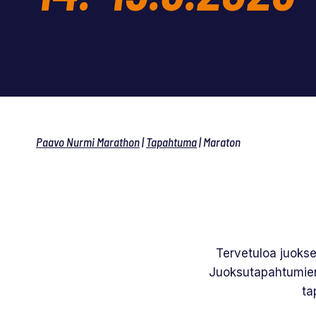
Paavo Nurmi Marathon
|
Tapahtuma
|
Maraton
Tervetuloa juoks
Juoksutapahtumien
ta