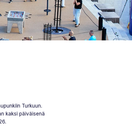
upunkiin Turkuun.
n kaksi päiväisenä
26.