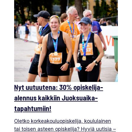
Nyt uutuutena: 30% opiskelija-
alennus kaikkiin Juoksuaika-
tapahtumiin!
Oletko korkeakouluopiskelija, koululainen
tai toisen asteen opiskelija? Hyviä uutisia –