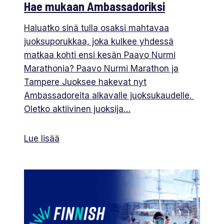
Hae mukaan Ambassadoriksi
Haluatko sinä tulla osaksi mahtavaa
juoksuporukkaa, joka kulkee yhdessä
matkaa kohti ensi kesän Paavo Nurmi
Marathonia? Paavo Nurmi Marathon ja
Tampere Juoksee hakevat nyt
Ambassadoreita alkavalle juoksukaudelle.
Oletko aktiivinen juoksija…
Lue lisää