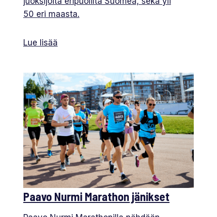
juoksijoita eripuolilta Suomea, sekä yli
50 eri maasta.
Lue lisää
Paavo Nurmi Marathon jänikset