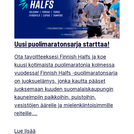
Uusi puolimaratonsarja starttaa!
Ota tavoitteeksesi Finnish Halfs ja koe
kuusi kotimaista puolimaratonia kolmessa
vuodessa! Finnish Halfs -puolimaratonsarja
on juoksuelämys, jonka kautta pääset
juoksemaan kuuden suomalaiskaupungin
kauneimpiin paikkoihin, puistoihin,
vesistöjen äärelle ja mielenkiintoisimmille
reiteille,…
Lue lisää