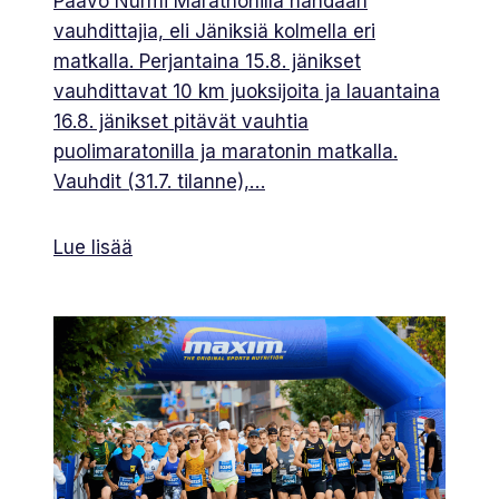
Paavo Nurmi Marathonilla nähdään
vauhdittajia, eli Jäniksiä kolmella eri
matkalla. Perjantaina 15.8. jänikset
vauhdittavat 10 km juoksijoita ja lauantaina
16.8. jänikset pitävät vauhtia
puolimaratonilla ja maratonin matkalla.
Vauhdit (31.7. tilanne),…
Lue lisää