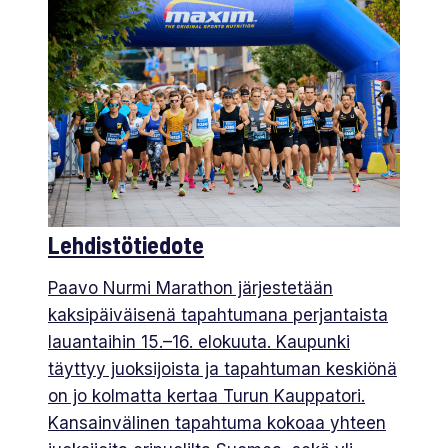
Lehdistötiedote
Paavo Nurmi Marathon järjestetään
kaksipäiväisenä tapahtumana perjantaista
lauantaihin 15.–16. elokuuta. Kaupunki
täyttyy juoksijoista ja tapahtuman keskiönä
on jo kolmatta kertaa Turun Kauppatori.
Kansainvälinen tapahtuma kokoaa yhteen