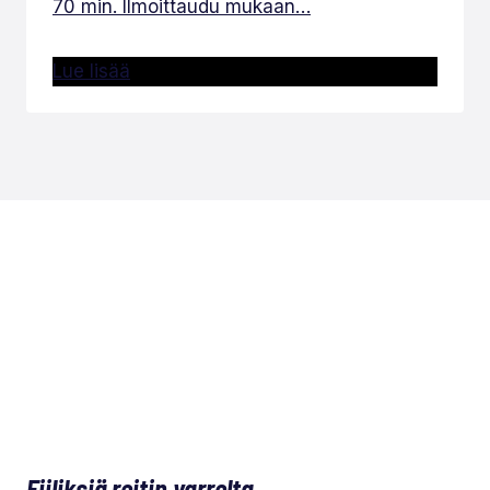
70 min. Ilmoittaudu mukaan…
Lue lisää
Fiiliksiä reitin varrelta