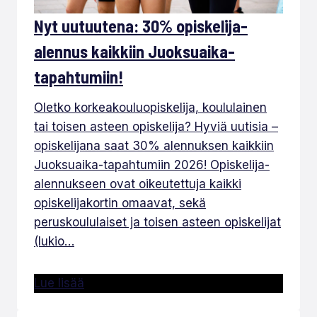
Nyt uutuutena: 30% opiskelija-
alennus kaikkiin Juoksuaika-
tapahtumiin!
Oletko korkeakouluopiskelija, koululainen
tai toisen asteen opiskelija? Hyviä uutisia –
opiskelijana saat 30% alennuksen kaikkiin
Juoksuaika-tapahtumiin 2026! Opiskelija-
alennukseen ovat oikeutettuja kaikki
opiskelijakortin omaavat, sekä
peruskoululaiset ja toisen asteen opiskelijat
(lukio…
Lue lisää