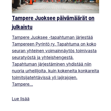
Tampere Juoksee päivämäärät on
julkaistu
Tampere Juoksee -tapahtuman järjestää
Tampereen Pyrintö ry. Tapahtuma on koko
seuran yhteinen voimainnäytös toimivasta
seuratyöstä ja yhteishengestä.
Tapahtuman järjestäminen yhdistää niin
nuoria urheilijoita, kuin kokeneita konkareita
toimitsijatehtävissä yli lajirajojen.
Tampere…
Lue lisää