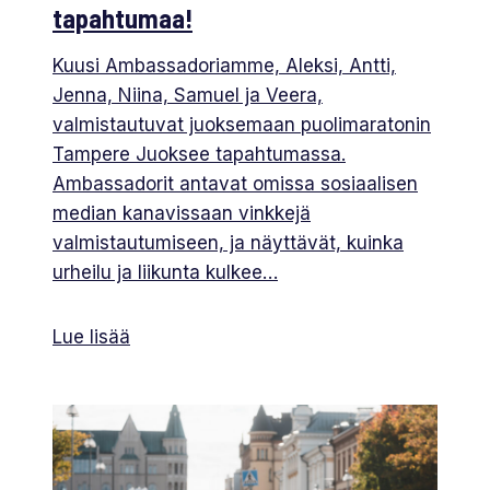
tapahtumaa!
Kuusi Ambassadoriamme, Aleksi, Antti,
Jenna, Niina, Samuel ja Veera,
valmistautuvat juoksemaan puolimaratonin
Tampere Juoksee tapahtumassa.
Ambassadorit antavat omissa sosiaalisen
median kanavissaan vinkkejä
valmistautumiseen, ja näyttävät, kuinka
urheilu ja liikunta kulkee…
Lue lisää