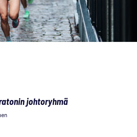
atonin johtoryhmä
nen