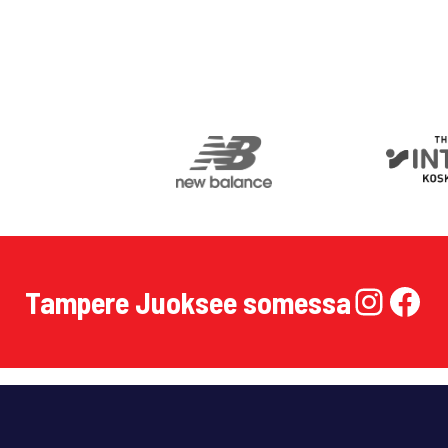
Insta
Fa
Tampere Juoksee somessa