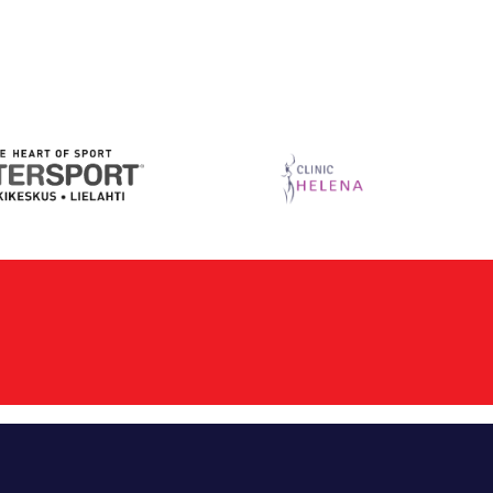
gram
cebook