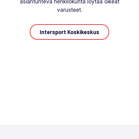
asiantunteva henkilökunta löytää oikeat
varusteet.
Intersport Koskikeskus