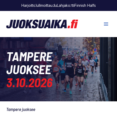
Siirry
Harjoittelu
Ilmoittaudu
Lahjakortti
Finnish Halfs
sisältöön
TAMPERE
JUOKSEE
3.10.2026
Tampere juoksee