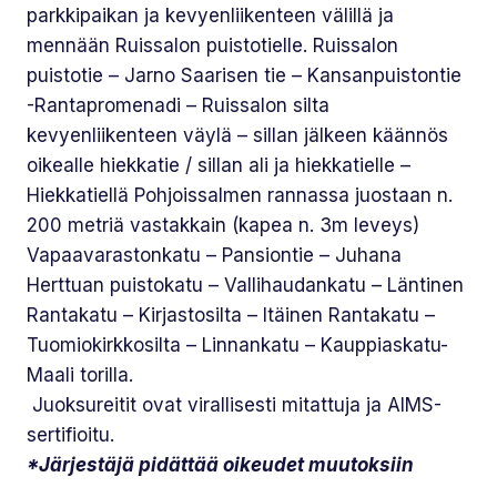
parkkipaikan ja kevyenliikenteen välillä ja
mennään Ruissalon puistotielle. Ruissalon
puistotie – Jarno Saarisen tie – Kansanpuistontie
-Rantapromenadi – Ruissalon silta
kevyenliikenteen väylä – sillan jälkeen käännös
oikealle hiekkatie / sillan ali ja hiekkatielle –
Hiekkatiellä Pohjoissalmen rannassa juostaan n.
200 metriä vastakkain (kapea n. 3m leveys)
Vapaavarastonkatu – Pansiontie – Juhana
Herttuan puistokatu – Vallihaudankatu – Läntinen
Rantakatu – Kirjastosilta – Itäinen Rantakatu –
Tuomiokirkkosilta – Linnankatu – Kauppiaskatu-
Maali torilla.
Juoksureitit ovat virallisesti mitattuja ja AIMS-
sertifioitu.
*Järjestäjä pidättää oikeudet muutoksiin