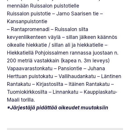
mennään Ruissalon puistotielle
Ruissalon puistotie – Jarno Saarisen tie –
Kansanpuistontie
– Rantapromenadi – Ruissalon silta
kevyenliikenteen väylä – sillan jälkeen käännös
oikealle hiekkatie / sillan ali ja hiekkatielle –
Hiekkatiellä Pohjoissalmen rannassa juostaan n.
200 metriä vastakkain (kapea n. 3m leveys)
Vapaavarastonkatu – Pansiontie – Juhana
Herttuan puistokatu – Vallihaudankatu – Läntinen
Rantakatu – Kirjastosilta – Itäinen Rantakatu –
Tuomiokirkkosilta – Linnankatu – Kauppiaskatu-
Maali torilla.
*Järjestäjä pidättää oikeudet muutoksiin