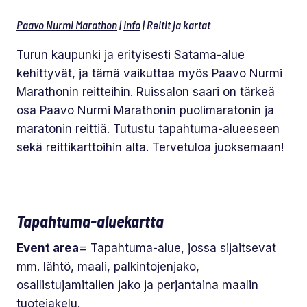
Paavo Nurmi Marathon
|
Info
|
Reitit ja kartat
Turun kaupunki ja erityisesti Satama-alue
kehittyvät, ja tämä vaikuttaa myös Paavo Nurmi
Marathonin reitteihin. Ruissalon saari on tärkeä
osa Paavo Nurmi Marathonin puolimaratonin ja
maratonin reittiä. Tutustu tapahtuma-alueeseen
sekä reittikarttoihin alta. Tervetuloa juoksemaan!
Tapahtuma-aluekartta
Event area
= Tapahtuma-alue, jossa sijaitsevat
mm. lähtö, maali, palkintojenjako,
osallistujamitalien jako ja perjantaina maalin
tuotejakelu.