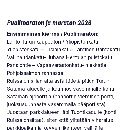
Puolimaraton ja maraton 2026
Ensimmäinen kierros / Puolimaraton:
Lähtö Turun kauppatori / Yliopistonkatu
Yliopistonkatu – Ursininkatu- Läntinen Rantakatu
Vallihaudankatu- Juhana Herttuan puistokatu
Pansiontie – Vapaavarastonkatu- hiekkatie
Pohjoissalmen rannassa
Ruissalon sillan alta asfalttitietä pitkin Turun
Satama-alueelle ja käännös vasemmalle kohti
Sataman ajoporttia (pääportin viereinen portti,
juoksusuunnasta vasemmalla pääportista)
Juostaan parkkialueen läpi Tuontikadulle (kohti
Ruissalonsiltaa), siten että ylitetään viheralue
parkkipaikan ja kevyenliikenteen välillä ja