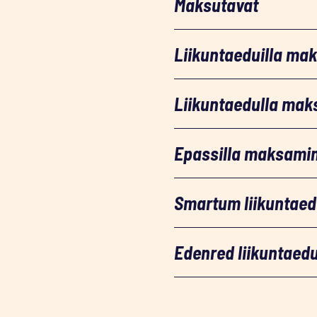
Maksutavat
Liikuntaeduilla ma
Liikuntaedulla mak
Epassilla maksami
Smartum liikuntae
Edenred liikuntaed