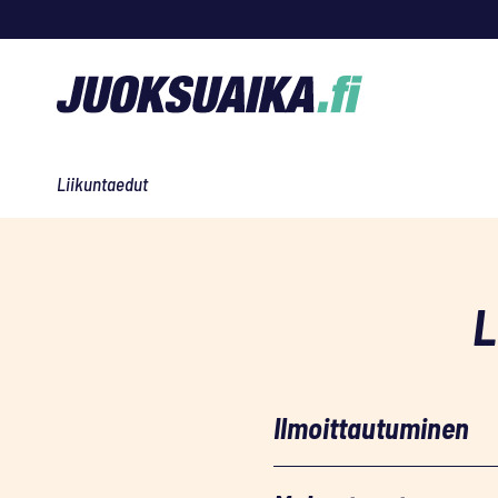
Siirry
sisältöön
Liikuntaedut
L
Ilmoittautuminen