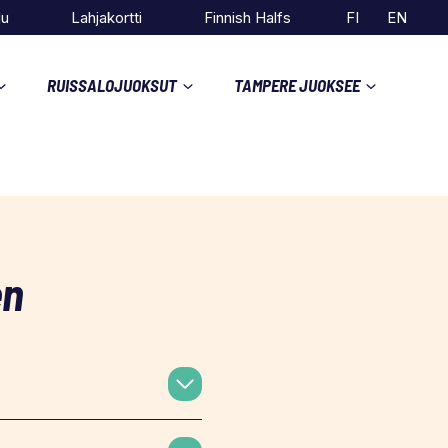
du
Lahjakortti
Finnish Halfs
FI
EN
RUISSALOJUOKSUT
TAMPERE JUOKSEE
en