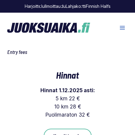
Siirry
Harjoittelu
Ilmoittaudu
Lahjakortti
Finnish Halfs
sisältöön
Entry fees
Hinnat
Hinnat 1.12.2025 asti:
5 km 22 €
10 km 28 €
Puolimaraton 32 €