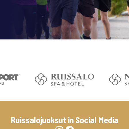
Ruissalo­juoksut in Social Media